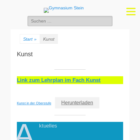
Gymnasium Stein
wirtschaftswissenschaftliches und naturwissenschaftlich-technologisches
Gymnasium
Suchen
nach:
Start
»
Kunst
Kunst
Link zum Lehrplan im Fach Kunst
Herunterladen
Kunst in der Oberstufe
A
ktuelles