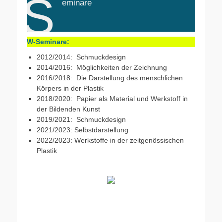
S
eminare
Kunst im Distanzunterricht: Schülerinnen und
Verschönerungsmaschine
HVM- Die Homeschooling-
"Eingesperrt"
W-Seminare:
2012/2014: Schmuckdesign
2014/2016: Möglichkeiten der Zeichnung
2016/2018: Die Darstellung des menschlichen
Körpers in der Plastik
2018/2020: Papier als Material und Werkstoff in
der Bildenden Kunst
2019/2021: Schmuckdesign
2021/2023: Selbstdarstellung
2022/2023: Werkstoffe in der zeitgenössischen
Plastik
(HUB)
"Produktdesign an der Schnittstelle zur Kunst"
der Zeichnung
W-Seminar 24/26
W- Seminar Möglichkeiten
in der Plastik