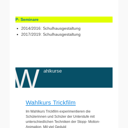
des menschlichen Körpers
W-Seminar Schmuckdesign
W-Seminar Die Darstellung
P- Seminare
2014/2016: Schulhausgestaltung
2017/2019: Schulhausgestaltung
nehmen und
Gestaltung des Schulhauses in Augenschein zu
es uns zur Aufgabe gemacht, die bestehende
W
Als P-Seminar "Schulhausgestaltung" haben wir
ahlkurse
2017/19
Schulhausgestaltung
P- Seminar
Wahlkurs Trickfilm
Im Wahlkurs Trickfilm experimentieren die
Schülerinnen und Schüler der Unterstufe mit
unterschiedlichen Techniken der Stopp- Motion-
Animation. Mit viel Geduld