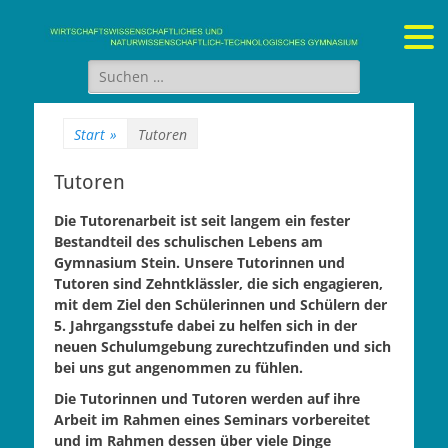
Gymnasium Stein
wirtschaftswissenschaftliches und naturwissenschaftlich-
technologisches Gymnasium
Suchen
nach:
Start
»
Tutoren
Tutoren
Die Tutorenarbeit ist seit langem ein fester
Bestandteil des schulischen Lebens am
Gymnasium Stein. Unsere Tutorinnen und
Tutoren sind Zehntklässler, die sich engagieren,
mit dem Ziel den Schülerinnen und Schülern der
5. Jahrgangsstufe dabei zu helfen sich in der
neuen Schulumgebung zurechtzufinden und sich
bei uns gut angenommen zu fühlen.
Die Tutorinnen und Tutoren werden auf ihre
Arbeit im Rahmen eines Seminars vorbereitet
und im Rahmen dessen über viele Dinge