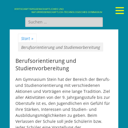
Gymnasium Stein
wirtschaftswissenschaftliches und naturwissenschaftlich-
technologisches Gymnasium
Suchen
nach:
Start
»
Berufsorientierung und Studienvorbereitung
Berufsorientierung und
Studienvorbereitung
Am Gymnasium Stein hat der Bereich der Berufs-
und Studienorientierung mit verschiedenen
Aktionen und Vorträgen eine lange Tradition. Ziel
aller Aktivitäten von der 9. Jahrgangsstufe bis zur
Oberstufe ist es, den Jugendlichen ein Gefühl für
ihre Stärken, Interessen und Studien- und
Ausbildungsmöglichkeiten zu geben. Beim
Verlassen der Schule soll jede Schülerin bzw.
jeder Schüler eine Vorstellung der