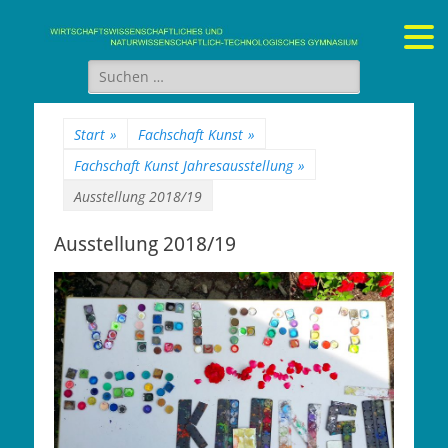
Gymnasium Stein
wirtschaftswissenschaftliches und naturwissenschaftlich-
technologisches Gymnasium
Suchen
nach:
Start
»
Fachschaft Kunst
»
Fachschaft Kunst Jahresausstellung
»
Ausstellung 2018/19
Ausstellung 2018/19