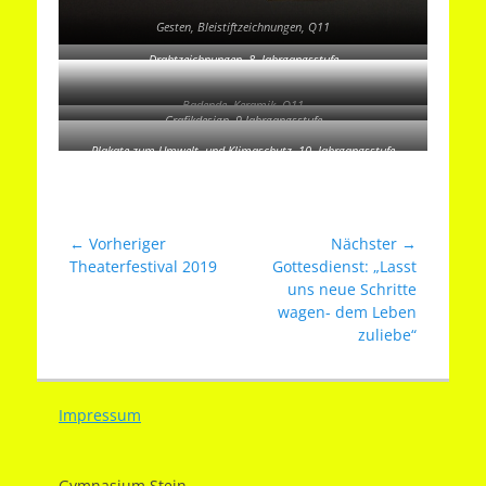
Gesten, Bleistiftzeichnungen, Q11
Drahtzeichnungen, 8. Jahrgangsstufe
Badende, Keramik, Q11
Grafikdesign, 9.Jahrgangsstufe
Plakate zum Umwelt- und Klimaschutz, 10. Jahrgangsstufe
Beitragsnavigation
← Vorheriger
Nächster →
Vorheriger
Nächster
Theaterfestival 2019
Gottesdienst: „Lasst
Beitrag:
Beitrag:
uns neue Schritte
wagen- dem Leben
zuliebe“
Impressum
Gymnasium Stein