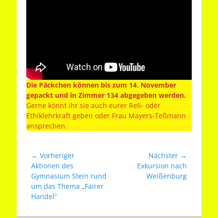
Die Päckchen können bis zum 14. November
gepackt und in Zimmer 134 abgegeben werden.
Gerne könnt ihr sie auch eurer Reli- oder
Ethiklehrkraft geben oder Frau Mayers-Teßmann
ansprechen.
Beitragsnavigation
← Vorheriger
Nächster →
Vorheriger
Nächster
Aktionen des
Exkursion nach
Beitrag:
Beitrag:
Gymnasium Stein rund
Weißenburg
um das Thema „Fairer
Handel“