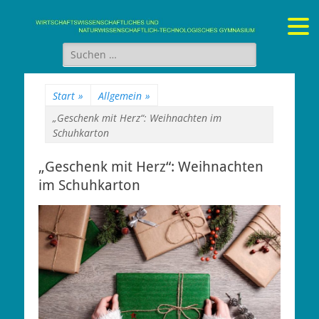
Gymnasium Stein
wirtschaftswissenschaftliches und naturwissenschaftlich-
technologisches Gymnasium
Suchen
nach:
Start
»
Allgemein
»
„Geschenk mit Herz“: Weihnachten im
Schuhkarton
„Geschenk mit Herz“: Weihnachten
im Schuhkarton