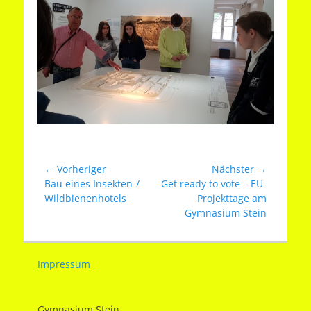
Beitragsnavigation
← Vorheriger
Nächster →
Vorheriger
Nächster
Bau eines Insekten-/
Get ready to vote – EU-
Beitrag:
Beitrag:
Wildbienenhotels
Projekttage am
Gymnasium Stein
Impressum
Gymnasium Stein