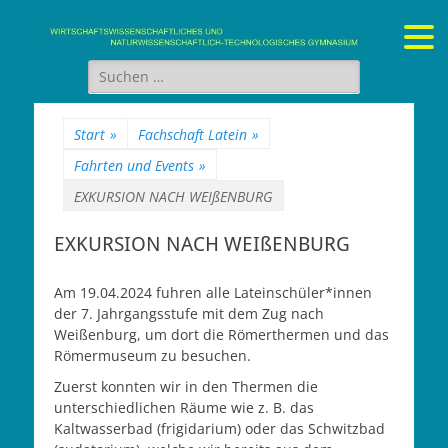
Gymnasium Stein
wirtschaftswissenschaftliches und naturwissenschaftlich-
technologisches Gymnasium
Suchen
nach:
Start
»
Fachschaft Latein
»
Fahrten und Events
»
EXKURSION NACH WEIßENBURG
EXKURSION NACH WEIßENBURG
Am 19.04.2024 fuhren alle Lateinschüler*innen
der 7. Jahrgangsstufe mit dem Zug nach
Weißenburg, um dort die Römerthermen und das
Römermuseum zu besuchen.
Zuerst konnten wir in den Thermen die
unterschiedlichen Räume wie z. B. das
Kaltwasserbad (frigidarium) oder das Schwitzbad