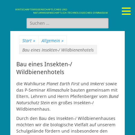
Gymnasium Stein
wirtschaftswissenschaftliches und naturwissenschaftlich-
technologisches Gymnasium
Suchen
nach:
Start
»
Allgemein
»
Bau eines Insekten-/ Wildbienenhotels
Bau eines Insekten-/
Wildbienenhotels
die Wahlkurse
Planet Earth First
und
Imkerei
sowie
das P-Seminar
Klimaschule
bauten gemeinsam mit
Eltern, Lehrern und Herrn Pfeifenberger vom
Bund
Naturschutz Stein
ein großes Insekten-/
Wildbienenhaus.
Durch den Bau des Insekten-/ Wildbienenhauses
möchten wir die biologische Vielfalt auf unserem
Schulgelände fördern und insbesondere den