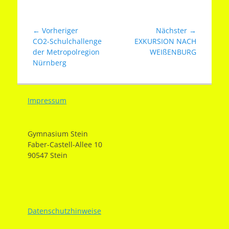
Beitragsnavigation
← Vorheriger
Nächster →
Vorheriger
Nächster
CO2-Schulchallenge
EXKURSION NACH
Beitrag:
Beitrag:
der Metropolregion
WEIßENBURG
Nürnberg
Impressum
Gymnasium Stein
Faber-Castell-Allee 10
90547 Stein
Datenschutzhinweise