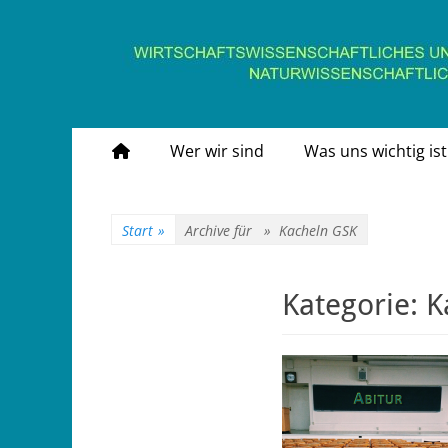
Gymnasium Stein
wirtschaftswissenschaftliches und naturwissens
Primäres
Zum
Wer wir sind
Was uns wichtig ist
Inhalt
Menü
springen
Start
»
Archive für »
Kacheln GSK
Kategorie:
K