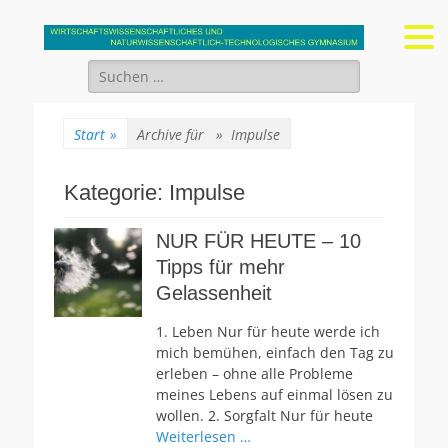
Gymnasium Stein
wirtschaftswissenschaftliches und naturwissenschaftlich-
technologisches Gymnasium
Suchen
nach:
Start
»
Archive für »
Impulse
Kategorie:
Impulse
NUR FÜR HEUTE – 10
Tipps für mehr
Gelassenheit
1. Leben Nur für heute werde ich
mich bemühen, einfach den Tag zu
erleben – ohne alle Probleme
meines Lebens auf einmal lösen zu
wollen. 2. Sorgfalt Nur für heute
Weiterlesen …