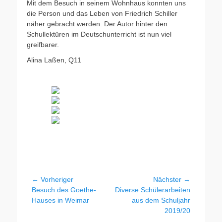
Mit dem Besuch in seinem Wohnhaus konnten uns
die Person und das Leben von Friedrich Schiller
näher gebracht werden. Der Autor hinter den
Schullektüren im Deutschunterricht ist nun viel
greifbarer.
Alina Laßen, Q11
Beitragsnavigation
← Vorheriger
Nächster →
Vorheriger
Nächster
Besuch des Goethe-
Diverse Schülerarbeiten
Beitrag:
Beitrag:
Hauses in Weimar
aus dem Schuljahr
2019/20