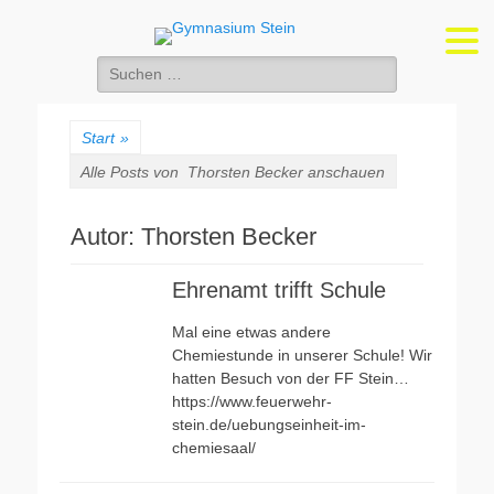
Gymnasium Stein
wirtschaftswissenschaftliches und naturwissenschaftlich-technologisches
Gymnasium
Suchen
nach:
Start
»
Alle Posts von
Thorsten Becker anschauen
Autor:
Thorsten Becker
Ehrenamt trifft Schule
Mal eine etwas andere
Chemiestunde in unserer Schule! Wir
hatten Besuch von der FF Stein…
https://www.feuerwehr-
stein.de/uebungseinheit-im-
chemiesaal/