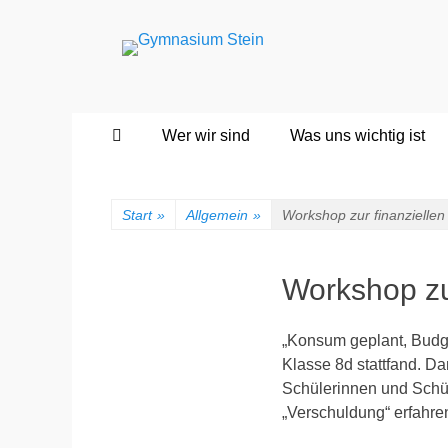
Gymnasium Stein
wirtschaftswissenschaftliches und naturwissenscha
Primäres
Zum
Wer wir sind
Was uns wichtig ist
Inhalt
Menü
springen
Start
»
Allgemein
»
Workshop zur finanziellen
Workshop zur
„Konsum geplant, Budge
Klasse 8d stattfand. D
Schülerinnen und Schü
„Verschuldung“ erfahre