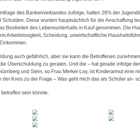
 Umfrage des Bankenverbandes zufolge, hatten 26% der Jugend
 Schulden. Diese wurden hauptsächlich für die Anschaffung te
das Bestreiten des Lebensunterhalts in Kauf genommen. Die Ha
 Arbeitslosigkeit, Scheidung, unwirtschaftliche Haushaltsführ
es Einkommen.
uldung auch gefährlich, aber sie kann die Betroffenen zunehme
n die Überschuldung zu geraten. Und die – hat gerade infolge d
rnberg und Stein, so Frau Merkel-Loy, ist Kinderarmut eine ni
 der Kreis zu der Frage – Was geht mich das als Schüler an- sc
t betroffen sein könnte.