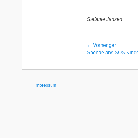
Stefanie Jansen
Beitragsnavi
← Vorheriger
Vorheriger
Spende ans SOS Kinde
Beitrag:
Impressum