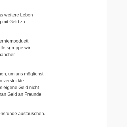
as weitere Leben
g mit Geld zu
Lerntempoduett,
ltersgruppe wir
mancher
men, um uns möglichst
n versteckte
s eigene Geld nicht
l man Geld an Freunde
onsrunde austauschen.