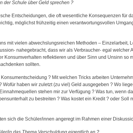
in der Schule über Geld sprechen ?
mische Entscheidungen, die oft wesentliche Konsequenzen für d
wichtig, möglichst frühzeitig einen verantwortungsvollen Umgan
uns mit vielen abwechslungsreichen Methoden – Einzelarbeit, 
ussion- nahegebracht, dass wir als Verbraucher- egal welcher A
er Konsumverhalten reflektieren und über Sinn und Unsinn so 
achdenken sollten.
e Konsumentscheidung ? Mit welchen Tricks arbeiten Unterneh
? Wofür haben wir zuletzt (zu viel) Geld ausgegeben ? Wo liege
Einnahmequellen stehen mir zur Verfügung ? Was tun, wenn da
bensunterhalt zu bestreiten ? Was kostet ein Kredit ? oder Sol
ten sich die Schüler/innen angeregt im Rahmen einer Diskussi
ler/in das Thema Verschuldung eigentlich an ?