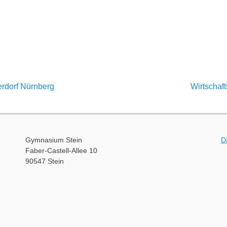
gation
Nächster
rdorf Nürnberg
Wirtschaf
Beitrag:
Gymnasium Stein
D
Faber-Castell-Allee 10
90547 Stein