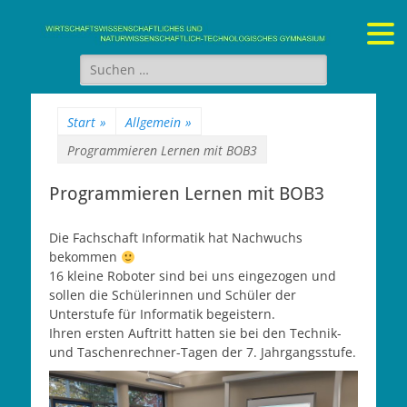
Gymnasium Stein
wirtschaftswissenschaftliches und naturwissenschaftlich-
technologisches Gymnasium
Suchen
nach:
Start
»
Allgemein
»
Programmieren Lernen mit BOB3
Programmieren Lernen mit BOB3
Die Fachschaft Informatik hat Nachwuchs
bekommen
16 kleine Roboter sind bei uns eingezogen und
sollen die Schülerinnen und Schüler der
Unterstufe für Informatik begeistern.
Ihren ersten Auftritt hatten sie bei den Technik-
und Taschenrechner-Tagen der 7. Jahrgangsstufe.