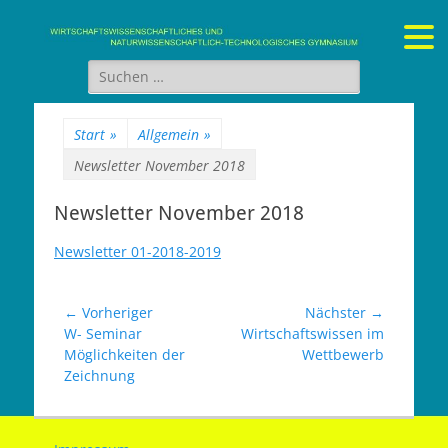
Gymnasium Stein
wirtschaftswissenschaftliches und naturwissenschaftlich-
technologisches Gymnasium
Suchen
nach:
Start
»
Allgemein
»
Newsletter November 2018
Newsletter November 2018
Newsletter 01-2018-2019
Beitragsnavigation
← Vorheriger
Nächster →
Vorheriger
Nächster
W- Seminar
Wirtschaftswissen im
Beitrag:
Beitrag:
Möglichkeiten der
Wettbewerb
Zeichnung