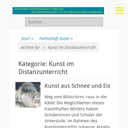
Gymnasium Stein
wirtschaftswissenschaftliches und naturwissenschaftlich-
technologisches Gymnasium
Suchen
nach:
Start
»
Fachschaft Kunst
»
Archive für »
Kunst im Distanzunterricht
Kategorie:
Kunst im
Distanzunterricht
Kunst aus Schnee und Eis
Weg vom Bildschirm, raus in die
Kälte! Die Möglichkeiten dieses
traumhaften Winters haben
Schülerinnen und Schüler der
Unterstufe, im Rahmen des
Kunstunterrichts zuhause, kreativ