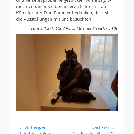
und Verkehrsprobleme gespickter Vormittag. Wir
möchten uns noch bei unseren Lehrern Frau
Künstler und Frau Bäumler bedanken, dass sie
die Ausstellungen mit uns besuchten.
Laura Borst, 10c / Foto: Michael Streicher, 10c
Beitragsnavigation
← Vorheriger
Nächster →
Vorheriger
Nächster
Schulplatzmiete –
Ausflug der Klasse 7c