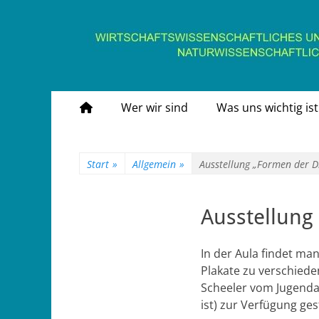
Gymnasium Stein
wirtschaftswissenschaftliches und naturwissens
Primäres
Zum
Wer wir sind
Was uns wichtig ist
Inhalt
Menü
springen
Start
»
Allgemein
»
Ausstellung „Formen der D
Ausstellung
In der Aula findet ma
Plakate zu verschied
Scheeler vom Jugenda
ist) zur Verfügung gest