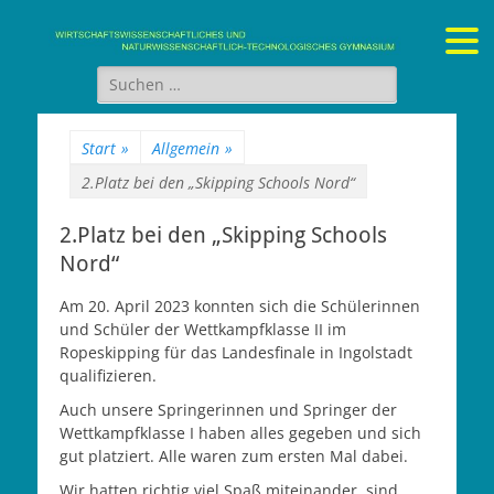
Gymnasium Stein
wirtschaftswissenschaftliches und naturwissenschaftlich-
technologisches Gymnasium
Suchen
nach:
Start
»
Allgemein
»
2.Platz bei den „Skipping Schools Nord“
2.Platz bei den „Skipping Schools
Nord“
Am 20. April 2023 konnten sich die Schülerinnen
und Schüler der Wettkampfklasse II im
Ropeskipping für das Landesfinale in Ingolstadt
qualifizieren.
Auch unsere Springerinnen und Springer der
Wettkampfklasse I haben alles gegeben und sich
gut platziert. Alle waren zum ersten Mal dabei.
Wir hatten richtig viel Spaß miteinander, sind