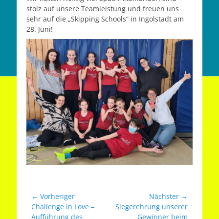
stolz auf unsere Teamleistung und freuen uns
sehr auf die „Skipping Schools“ in Ingolstadt am
28. Juni!
Beitragsnavigation
← Vorheriger
Nächster →
Vorheriger
Nächster
Challenge in Love –
Siegerehrung unserer
Beitrag:
Beitrag:
Aufführung des
Gewinner beim