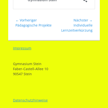
Beitragsnavigation
← Vorheriger
Nächster →
Vorheriger
Nächster
Pädagogische Projekte
Individuelle
Beitrag:
Beitrag:
Lernzeitverkürzung
Impressum
Gymnasium Stein
Faber-Castell-Allee 10
90547 Stein
Datenschutzhinweise