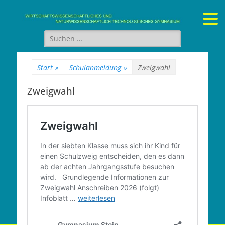
Gymnasium Stein
wirtschaftswissenschaftliches und naturwissenschaftlich-
technologisches Gymnasium
Suchen
nach:
Start
»
Schulanmeldung
»
Zweigwahl
Zweigwahl