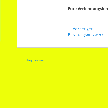
Eure Verbindungsleh
Beitragsnavig
← Vorheriger
Vorheriger
Beratungsnetzwerk
Beitrag:
Impressum