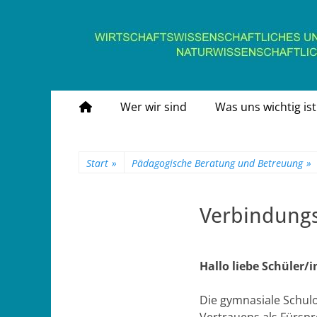
Gymnasium Stein
wirtschaftswissenschaftliches und naturwissens
Primäres
Zum
Wer wir sind
Was uns wichtig ist
Inhalt
Menü
springen
Start
»
Pädagogische Beratung und Betreuung
»
Verbindung
Hallo liebe Schüler/
Die gymnasiale Schulo