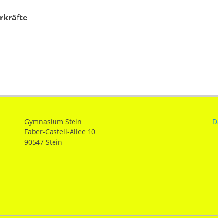
rkräfte
ation
Nächster
Beitrag:
Gymnasium Stein
D
Faber-Castell-Allee 10
90547 Stein