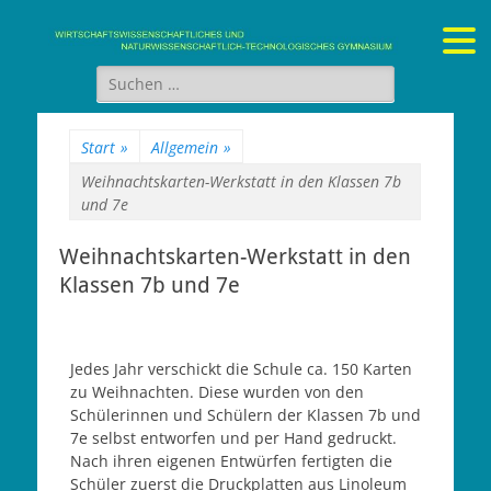
Gymnasium Stein
wirtschaftswissenschaftliches und naturwissenschaftlich-
technologisches Gymnasium
Suchen
nach:
Start
»
Allgemein
»
Weihnachtskarten-Werkstatt in den Klassen 7b
und 7e
Weihnachtskarten-Werkstatt in den
Klassen 7b und 7e
Jedes Jahr verschickt die Schule ca. 150 Karten
zu Weihnachten. Diese wurden von den
Schülerinnen und Schülern der Klassen 7b und
7e selbst entworfen und per Hand gedruckt.
Nach ihren eigenen Entwürfen fertigten die
Schüler zuerst die Druckplatten aus Linoleum