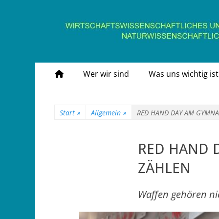
Gymnasium Stein
wirtschaftswissenschaftliches und naturwissens
Primäres
Zum
Wer wir sind
Was uns wichtig ist
Inhalt
Menü
springen
Start
»
Allgemein
»
RED HAND DAY AM GYMNA
RED HAND 
ZÄHLEN
Waffen gehören ni