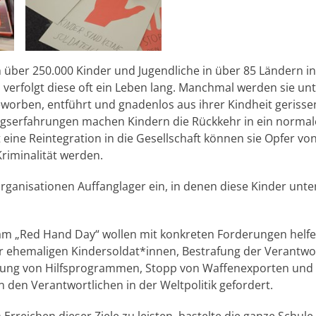
 über 250.000 Kinder und Jugendliche in über 85 Ländern 
n verfolgt diese oft ein Leben lang. Manchmal werden sie unt
orben, entführt und gnadenlos aus ihrer Kindheit gerisse
egserfahrungen machen Kindern die Rückkehr in ein norma
 eine Reintegration in die Gesellschaft können sie Opfer vo
riminalität werden.
organisationen Auffanglager ein, in denen diese Kinder unte
am „Red Hand Day“ wollen mit konkreten Forderungen helf
ehemaligen Kindersoldat*innen, Bestrafung der Verantwort
tzung von Hilfsprogrammen, Stopp von Waffenexporten und
 den Verantwortlichen in der Weltpolitik gefordert.