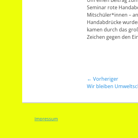
Um einen Beitrag zum E
Seminar rote Handabd
Mitschüler*innen – an
Handabdrücke wurden 
kamen durch das groß
Zeichen gegen den Ein
Beitragsnavig
← Vorheriger
Vorheriger
Wir bleiben Umweltsc
Beitrag:
Impressum