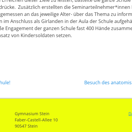
rreichen dieser Ziele zu leisten, bastelte die ganze Schule
rücke. Zusätzlich erstellten die Seminarteilnehmer*innen 
gemessen an das jeweilige Alter- über das Thema zu inform
im Anschluss als Girlanden in der Aula der Schule aufgeh
e Engagement der ganzen Schule fast 400 Hände zusammen,
satz von Kindersoldaten setzen.
ation
Nächster
hule!
Besuch des anatomisc
Beitrag:
Gymnasium Stein
D
Faber-Castell-Allee 10
90547 Stein