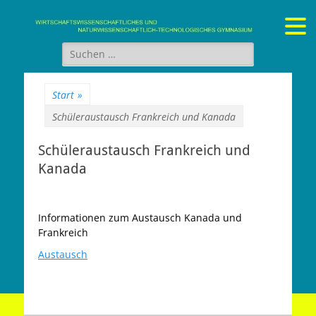
Gymnasium Stein
wirtschaftswissenschaftliches und naturwissenschaftlich-
technologisches Gymnasium
Suchen
nach:
Start
»
Schüleraustausch Frankreich und Kanada
Schüleraustausch Frankreich und
Kanada
Informationen zum
Austausch Kanada und
Frankreich
Austausch