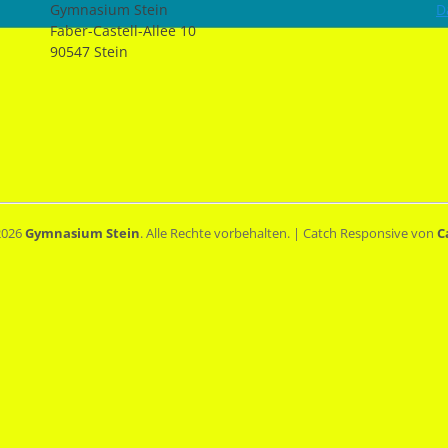
Gymnasium Stein
D
Faber-Castell-Allee 10
90547 Stein
2026
Gymnasium Stein
. Alle Rechte vorbehalten. | Catch Responsive von
C