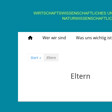
Gymnasium Stein
wirtschaftswissenschaftliches und naturwissens
Primäres
Zum
Wer wir sind
Was uns wichtig ist
Inhalt
Menü
springen
Start
»
Eltern
Eltern