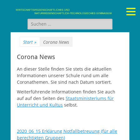
Gymnasium Stein
wirtschaftswissenschaftliches und naturwissenschaftlich-
technologisches Gymnasium
Suchen
nach:
Start
»
Corona News
Corona News
An dieser Stelle finden Sie stets die aktuellen
Informationen unserer Schule rund um alle
Coronathemen. Sie sind nach Datum sortiert.
Weiterführende Informationen finden Sie auch
auf auf den Seiten des
Staatsministeriums für
Unterricht und Kultus
selbst.
2020_06_15 Erklärung Notfallbetreuung (für alle
berechtigten Gruppen)